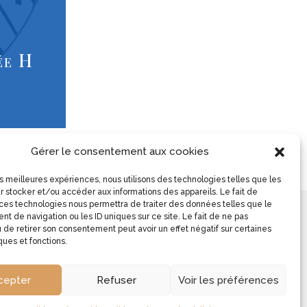
ée H
lanc
ssanne
henin
e plus
Gérer le consentement aux cookies
les meilleures expériences, nous utilisons des technologies telles que les
r stocker et/ou accéder aux informations des appareils. Le fait de
 ces technologies nous permettra de traiter des données telles que le
t de navigation ou les ID uniques sur ce site. Le fait de ne pas
ouge
 de retirer son consentement peut avoir un effet négatif sur certaines
yrah
ques et fonctions.
urvèdre
enache
cepter
Refuser
Voir les préférences
e plus